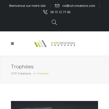
Bienvenue sur notre site
cvt@cvt-creations.com
06 15 12 71 06
Trophées
CVT Créations
Fronton