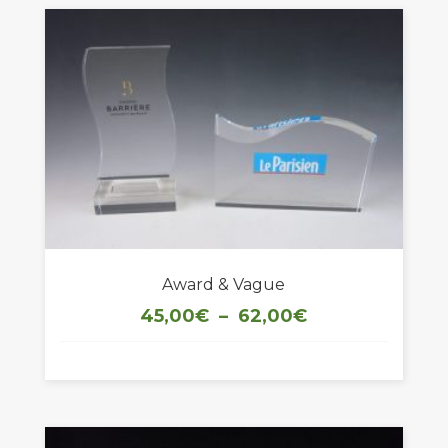
Award & Vague
Plage
45,00
€
–
62,00
€
de
prix :
45,00€
à
62,00€