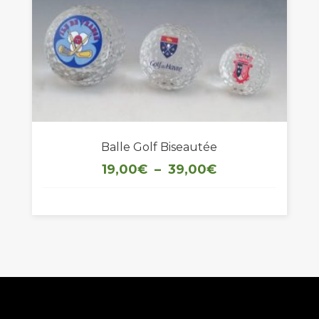
Balle Golf Biseautée
Plage
19,00
€
–
39,00
€
de
prix :
19,00€
à
39,00€