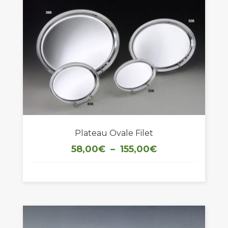
Plateau Ovale Filet
Plage
58,00
€
–
155,00
€
de
prix :
58,00€
à
155,00€