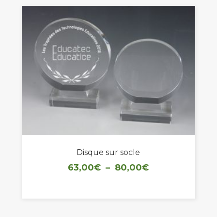
Disque sur socle
Plage
63,00
€
–
80,00
€
de
prix :
63,00€
à
80,00€