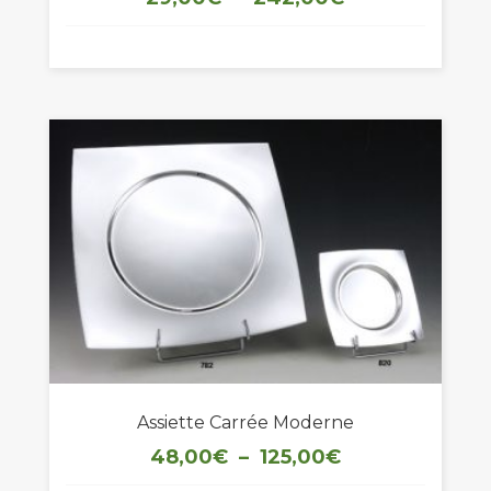
de
prix :
29,00€
à
242,00€
Assiette Carrée Moderne
Plage
48,00
€
–
125,00
€
de