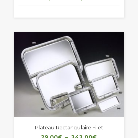
de
prix :
19,00€
à
261,00€
Plateau Rectangulaire Filet
Plage
29,00
€
–
242,00
€