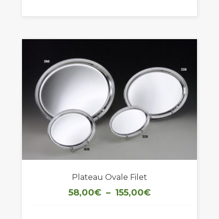
prix :
48,00€
à
125,00€
Plateau Ovale Filet
Plage
58,00
€
–
155,00
€
de
prix :
58,00€