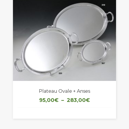
Plateau Ovale + Anses
Plage
95,00
€
–
283,00
€
de
prix :
95,00€
à
283,00€