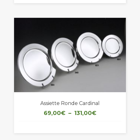
à
155,00€
Assiette Ronde Cardinal
Plage
69,00
€
–
131,00
€
de
prix :
69,00€
à