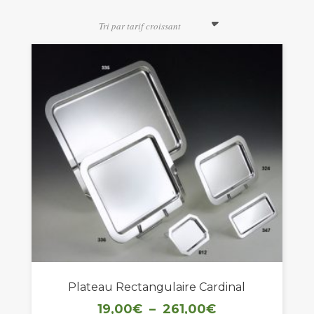
croissant
Tri par tarif croissant
Plateau Rectangulaire Cardinal
Plage
19,00
€
–
261,00
€