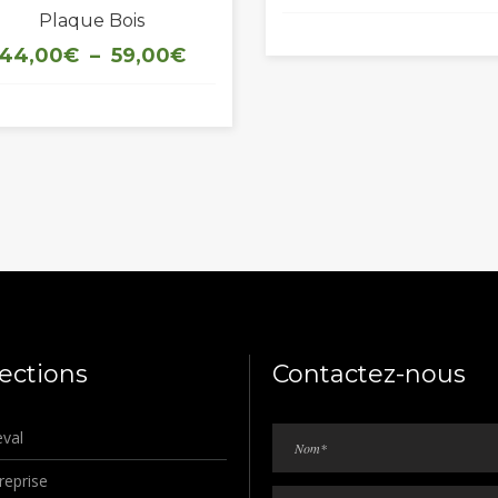
Plaque Bois
Plage
44,00
€
–
59,00
€
de
prix :
44,00€
à
59,00€
lections
Contactez-nous
eval
reprise