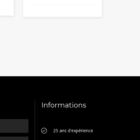
de
de
prix :
prix :
69,00€
32,00€
à
à
131,00€
38,00€
Informations
25 ans d'expérience