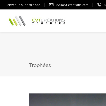
Bienvenue sur notre site
cvt@cvt-creations.com
0
Trophées