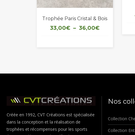
Trophée Paris Cristal & Bois
Plage
33,00
€
–
36,00
€
de
prix :
33,00€
à
36,00€
Nos col
Créée en 1992, CVT Créations est spécialisée
Collection Ch
dans la conception et la réalisation de
trophées et récompenses pour les sports
Collection Ent