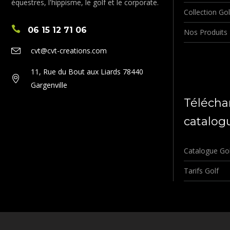
équestres, l'hippisme, le golf et le corporate.
Collection Gol
06 15 12 71 06
Nos Produits
cvt@cvt-creations.com
11, Rue du Bout aux Liards 78440
Gargenville
Télécha
catalog
Catalogue Go
Tarifs Golf