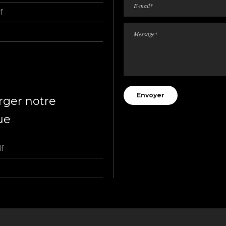
f
Please leave this field empty.
rger notre
ue
lf